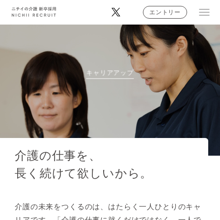
エントリー
ニチイの想い
キャリアアップ
ニチイではたらく人
あなたの地域ではたらく
介護のお仕事・キャリア
介護の仕事を、
早わかりニチイの介護
長く続けて欲しいから。
採用情報
介護の未来をつくるのは、はたらく一人ひとりのキャ
リアです。
「介護の仕事に就くだけではなく、一人で