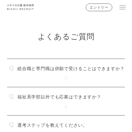
エントリー
ニチイの想い
よくあるご質問
ニチイではたらく人
あなたの地域ではたらく
総合職と専門職は併願で受けることはできますか？
介護のお仕事・キャリア
早わかりニチイの介護
福祉系学部以外でも応募はできますか？
採用情報
選考ステップを教えてください。