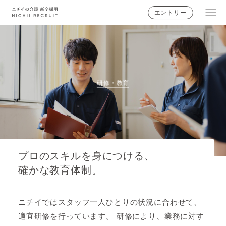
エントリー
ニチイの想い
ニチイではたらく人
研修・教育
あなたの地域ではたらく
介護のお仕事・キャリア
プロのスキルを身につける、
早わかりニチイの介護
確かな教育体制。
採用情報
ニチイではスタッフ一人ひとりの状況に合わせて、
適宜研修を行っています。
研修により、業務に対す