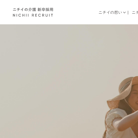
ニチイの想い
ニ