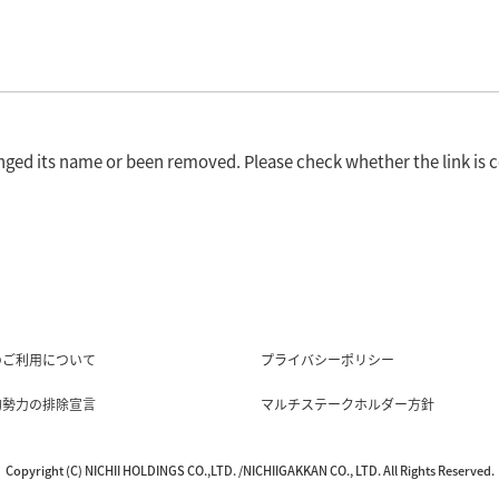
nged its name or been removed. Please check whether the link is c
のご利用について
プライバシーポリシー
的勢力の排除宣言
マルチステークホルダー方針
Copyright (C) NICHII HOLDINGS CO.,LTD. /NICHIIGAKKAN CO., LTD. All Rights Reserved.