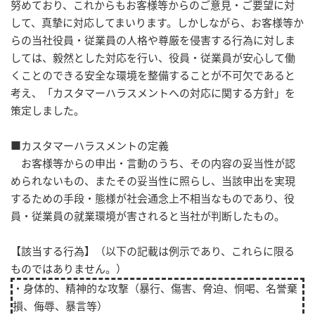
努めており、これからもお客様等からのご意見・ご要望に対
して、真摯に対応してまいります。しかしながら、お客様等か
らの当社役員・従業員の人格や尊厳を侵害する行為に対しま
しては、毅然とした対応を行い、役員・従業員が安心して働
くことのできる安全な環境を整備することが不可欠であると
考え、「カスタマーハラスメントへの対応に関する方針」を
策定しました。
■カスタマーハラスメントの定義
お客様等からの申出・言動のうち、その内容の妥当性が認
められないもの、またその妥当性に照らし、当該申出を実現
するための手段・態様が社会通念上不相当なものであり、役
員・従業員の就業環境が害されると当社が判断したもの。
【該当する行為】（以下の記載は例示であり、これらに限る
ものではありません。）
・身体的、精神的な攻撃（暴行、傷害、脅迫、恫喝、名誉棄
損、侮辱、暴言等）