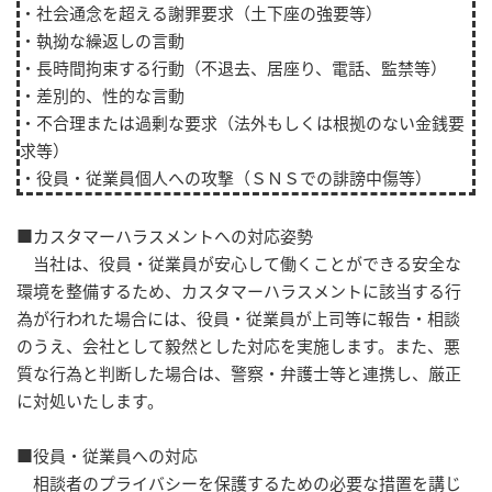
・社会通念を超える謝罪要求（土下座の強要等）
・執拗な繰返しの言動
・長時間拘束する行動（不退去、居座り、電話、監禁等）
・差別的、性的な言動
・不合理または過剰な要求（法外もしくは根拠のない金銭要
求等）
・役員・従業員個人への攻撃（ＳＮＳでの誹謗中傷等）
■カスタマーハラスメントへの対応姿勢
当社は、役員・従業員が安心して働くことができる安全な
環境を整備するため、カスタマーハラスメントに該当する行
為が行われた場合には、役員・従業員が上司等に報告・相談
のうえ、会社として毅然とした対応を実施します。また、悪
質な行為と判断した場合は、警察・弁護士等と連携し、厳正
に対処いたします。
■役員・従業員への対応
相談者のプライバシーを保護するための必要な措置を講じ