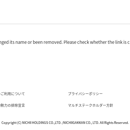
nged its name or been removed. Please check whether the link is c
のご利用について
プライバシーポリシー
的勢力の排除宣言
マルチステークホルダー方針
Copyright (C) NICHII HOLDINGS CO.,LTD. /NICHIIGAKKAN CO., LTD. All Rights Reserved.