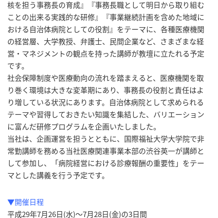
核を担う事務長の育成』『事務長職として明日から取り組む
ことの出来る実践的な研修』『事業継続計画を含めた地域に
おける自治体病院としての役割』をテーマに、各種医療機関
の経営層、大学教授、弁護士、民間企業など、さまざまな経
営・マネジメントの観点を持った講師が教壇に立たれる予定
です。
社会保障制度や医療動向の流れを踏まえると、医療機関を取
り巻く環境は大きな変革期にあり、事務長の役割と責任はよ
り増している状況にあります。自治体病院として求められる
テーマや習得しておきたい知識を集結した、バリエーション
に富んだ研修プログラムを企画いたしました。
当社は、企画運営を担うとともに、国際福祉大学大学院で非
常勤講師を務める当社医療関連事業本部の渋谷英一が講師と
して参加し、「病院経営における診療報酬の重要性」をテー
マとした講義を行う予定です。
▼開催日程
平成29年7月26日(水)～7月28日(金)の3日間