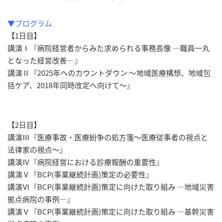
▼プログラム
【1日目】
講演Ⅰ『病院経営者からみた求められる事務長像 ―職員一丸
となった経営改善―』
講演Ⅱ『2025年へのカウントダウン ～地域医療構想、地域包
括ケア、2018年同時改定へ向けて～』
【2日目】
講演Ⅲ『医療事故・医療紛争の処方箋～医療従事者の視点と
法律家の視点～』
講演Ⅳ『病院経営における診療報酬の重要性』
講演Ⅴ『BCP(事業継続計画)策定の必要性』
講演Ⅵ『BCP(事業継続計画)策定に向けた取り組み ―地域災害
拠点病院の事例―』
講演Ⅴ『BCP(事業継続計画)策定に向けた取り組み ―基幹災害